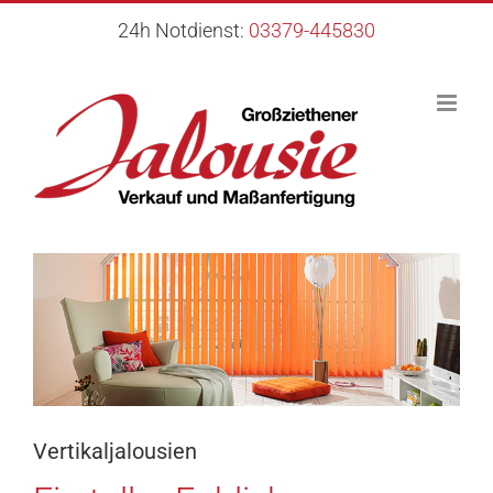
Zum
24h Notdienst:
03379-445830
Inhalt
springen
Vertikaljalousien