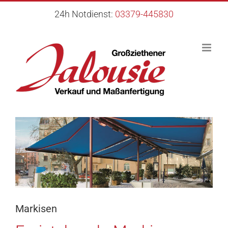
Zum
24h Notdienst:
03379-445830
Inhalt
springen
Markisen