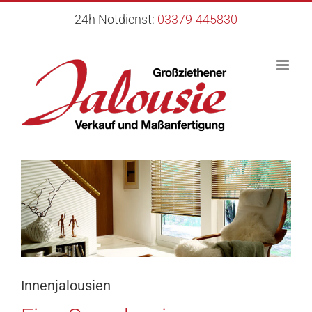
Zum
24h Notdienst:
03379-445830
Inhalt
springen
Innenjalousien